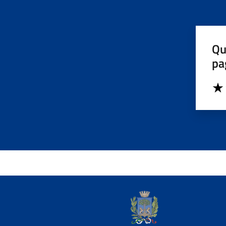
Qu
pa
Valut
Valu