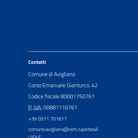
Contatti
Comune di Avigliano
Corso Emanuele Gianturco, 42
Codice fiscale 80001750761
P. IVA:
00881110761
+39 0971 701811
comune.avigliano@cert.ruparbasili
cata.it