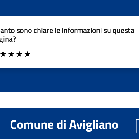
anto sono chiare le informazioni su questa
gina?
a da 1 a 5 stelle la pagina
ta 1 stelle su 5
Valuta 2 stelle su 5
Valuta 3 stelle su 5
Valuta 4 stelle su 5
Valuta 5 stelle su 5
Comune di Avigliano