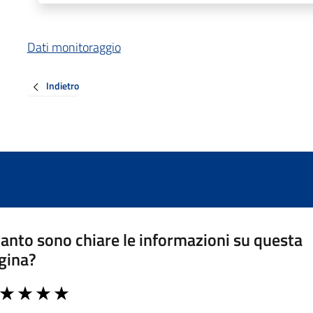
Dati monitoraggio
Indietro
anto sono chiare le informazioni su questa
gina?
a da 1 a 5 stelle la pagina
ta 1 stelle su 5
Valuta 2 stelle su 5
Valuta 3 stelle su 5
Valuta 4 stelle su 5
Valuta 5 stelle su 5