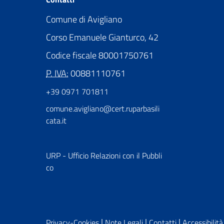
Comune di Avigliano
Corso Emanuele Gianturco, 42
Codice fiscale 80001750761
P. IVA:
00881110761
+39 0971 701811
comune.avigliano@cert.ruparbasili
cata.it
URP - Ufficio Relazioni con il Pubbli
co
|
|
|
Privacy-Cookies
Note Legali
Contatti
Accessibilità