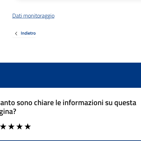
Dati monitoraggio
Indietro
anto sono chiare le informazioni su questa
gina?
a da 1 a 5 stelle la pagina
ta 1 stelle su 5
Valuta 2 stelle su 5
Valuta 3 stelle su 5
Valuta 4 stelle su 5
Valuta 5 stelle su 5