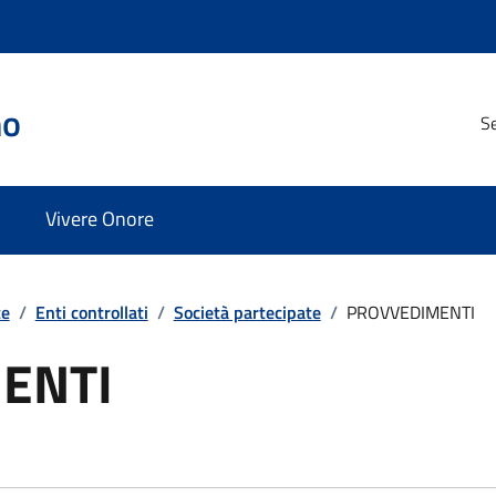
no
Se
Vivere Onore
te
/
Enti controllati
/
Società partecipate
/
PROVVEDIMENTI
ENTI